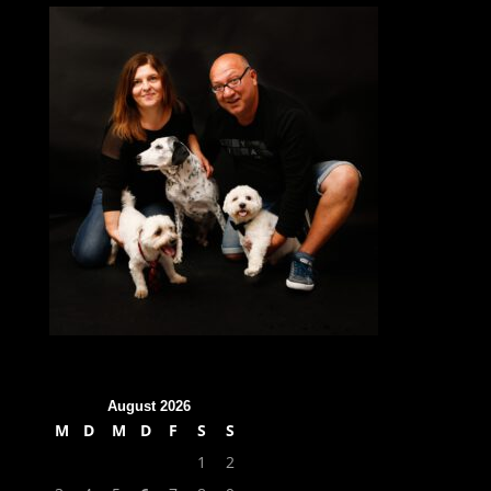
August 2026
M
D
M
D
F
S
S
1
2