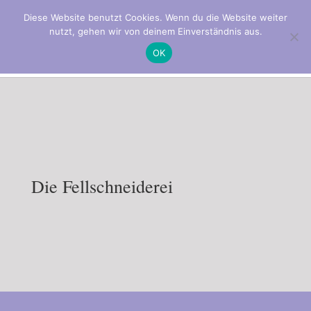
0157 31801555
fell@hundesalon-reutlingen.com
Diese Website benutzt Cookies. Wenn du die Website weiter
nutzt, gehen wir von deinem Einverständnis aus.
OK
Die Fellschneiderei