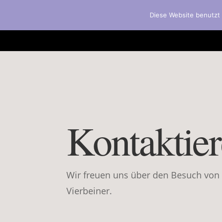
0157 31801555
fell@hundesalon-reutlingen.c
Diese Website benutzt 
Kontaktier
Wir freuen uns über den Besuch von
Vierbeiner.